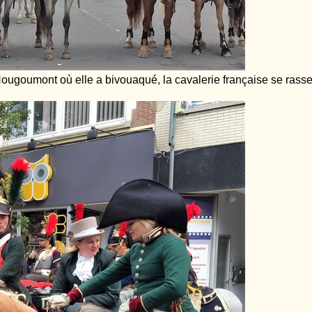
ougoumont où elle a bivouaqué, la cavalerie française se rasse