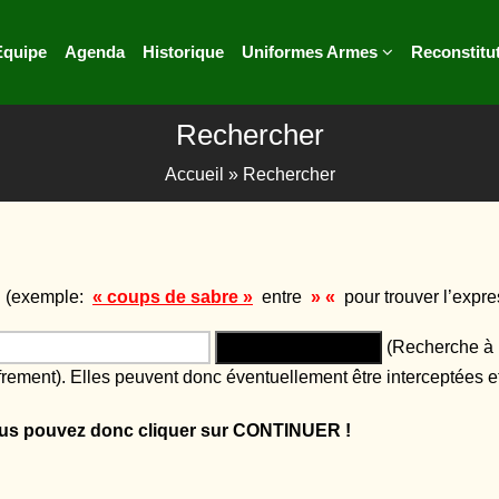
Equipe
Agenda
Historique
Uniformes Armes
Reconstitu
Rechercher
Accueil
»
Rechercher
s. (exemple:
« coups de sabre »
entre
» «
pour trouver l’expre
(Recherche à l'
iffrement). Elles peuvent donc éventuellement être interceptées
ous pouvez donc cliquer sur CONTINUER !