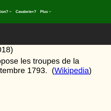
tion?
Cavalerie=?
Plus
018)
ppose les troupes de la
ptembre 1793
. (
Wikipedia
)