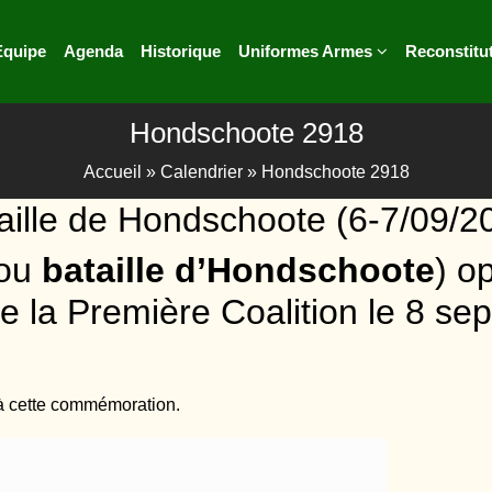
Equipe
Agenda
Historique
Uniformes Armes
Reconstitu
Hondschoote 2918
Accueil
»
Calendrier
»
Hondschoote 2918
aille de Hondschoote (6-7/09/2
ou
bataille d’Hondschoote
) o
e la Première Coalition le
8 se
 à cette commémoration.