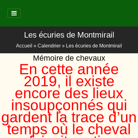
Les écuries de Montmirail
Accueil
»
Calendrier
»
Les écuries de Montmirail
Mémoire de chevaux
En cette année
2019, il existe
encore des lieux
insoupçonnés qui
gardent la trace d’un
temps où le cheval