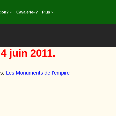
tion?
Cavalerie=?
Plus
4 juin 2011.
ns:
Les Monuments de l’empire