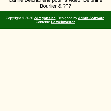
Carine Delcharlerie
pour la vidéo,
Delphine
Bourlier & ???
Copyright ©
2026
2dragons.be
. Designed by
Adhrit Software
.
Contenu:
Le webmaster.