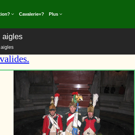
tion?
Cavalerie=?
Plus
 aigles
aigles
nvalides.