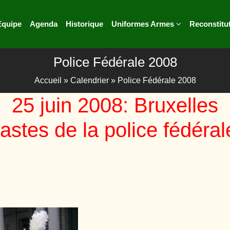
Equipe
Agenda
Historique
Uniformes Armes
Reconstitu
Police Fédérale 2008
Accueil
»
Calendrier
»
Police Fédérale 2008
25 juin 2008: Bruxelles
astes de la police fédéral