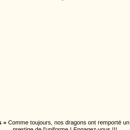
s »
Comme toujours, nos dragons ont remporté un f
prestige de l’uniforme ! Engagez-vous !!!