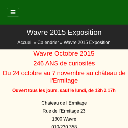
Wavre 2015 Exposition
Accueil
»
Calendrier
»
Wavre 2015 Exposition
Wavre Octobre 2015
246 ANS de curiosités
Du 24 octobre au 7 novembre au château de
l'Ermitage
Ouvert tous les jours, sauf le lundi, de 13h à 17h
Chateau de l’Ermitage
Rue de l’Ermitage 23
1300 Wavre
010/230.358