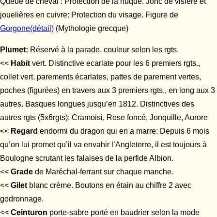
Queue de cheval : Protection de la nuque. Jonc de visière et
jouelières en cuivre: Protection du visage. Figure de
Gorgone(détail)
(Mythologie grecque)
Plumet:
Réservé à la parade, couleur selon les rgts.
<<
Habit
vert. Distinctive ecarlate pour les 6 premiers rgts.,
collet vert, parements écarlates, pattes de parement vertes,
poches (figurées) en travers aux 3 premiers rgts., en long aux 3
autres. Basques longues jusqu’en 1812. Distinctives des
autres rgts (5x6rgts): Cramoisi, Rose foncé, Jonquille, Aurore
<<
Regard
endormi du dragon qui en a marre: Depuis 6 mois
qu’on lui promet qu’il va envahir l’Angleterre, il est toujours à
Boulogne scrutant les falaises de la perfide Albion.
<<
Grade
de Maréchal-ferrant sur chaque manche.
<<
Gilet
blanc crème. Boutons en étain au chiffre 2 avec
godronnage.
<<
Ceinturon
porte-sabre porté en baudrier selon la mode