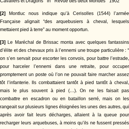
Cavaliers et Dragons ” in “ Revue des deux Mondes ” 1902
[2]
Montluc nous indique qu’à Cerisolles (1544) l’armée
Française alignait “des arquebusiers à cheval, lesquels
mettaient pied à terre” au moment opportun.
[3]
Le Maréchal de Brissac monta avec quelques fantassins
d’élite et des chevaux pris à l’ennemi une troupe particulière : “
on s’en servait pour escorter les convois, pour battre l’estrade,
pour harceler l’ennemi dans une retraite, pour occuper
promptement un poste où l’on ne pouvait faire marcher assez
tôt l’infanterie. Ils combattaient tantôt à pied tantôt à cheval,
mais le plus souvent à pied (…). On ne les faisait pas
combattre en escadron ou en bataillon serré, mais on les
rangeait sur plusieurs lignes éloignées les unes des autres, qui
après avoir fait leurs décharges, allaient à la queue pour
recharger leurs arquebuses, à moins qu’ils ne fussent pressés