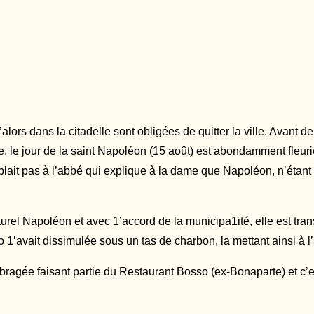
rs dans la citadelle sont obligées de quitter la ville. Avant de p
ée, le jour de la saint Napoléon (15 août) est abondamment fl
 plait pas à l’abbé qui explique à la dame que Napoléon, n’éta
lturel Napoléon et avec 1’accord de la municipa1ité, elle est tra
o 1’avait dissimulée sous un tas de charbon, la mettant ainsi à 
mbragée faisant partie du Restaurant Bosso (ex-Bonaparte) et c’e